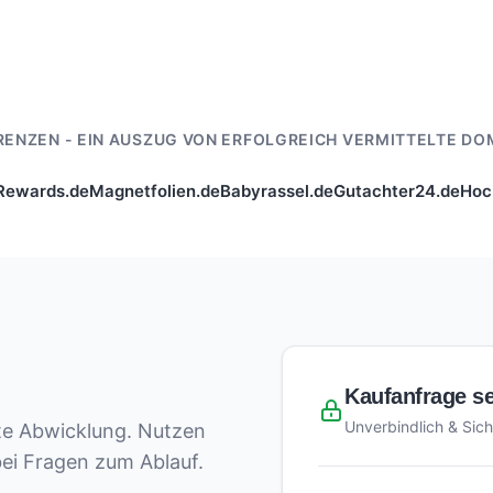
RENZEN - EIN AUSZUG VON ERFOLGREICH VERMITTELTE DO
Rewards.de
Magnetfolien.de
Babyrassel.de
Gutachter24.de
Hoc
Kaufanfrage s
Unverbindlich & Sich
ete Abwicklung. Nutzen
bei Fragen zum Ablauf.