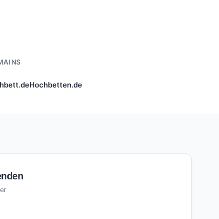
MAINS
hbett.de
Hochbetten.de
enden
er